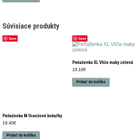
Súvisiace produkty
Save
Save
Peňaženka XL Vlčie maky zelená
19,10
€
Pridať do košíka
Peňaženka M Oranžové bobuľky
19,40
€
Pridať do košíka