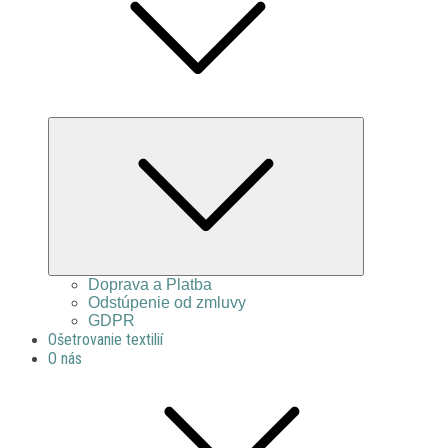
Expand
child
menu
Doprava a Platba
Odstúpenie od zmluvy
GDPR
Ošetrovanie textilií
O nás