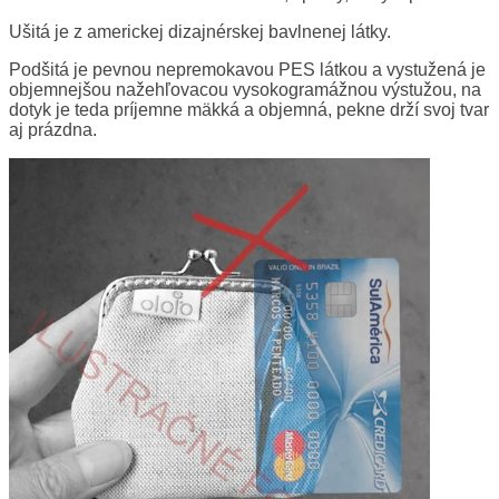
Ušitá je z americkej dizajnérskej bavlnenej látky.
Podšitá je pevnou nepremokavou PES látkou a vystužená je
objemnejšou nažehľovacou vysokogramážnou výstužou, na
dotyk je teda príjemne mäkká a objemná, pekne drží svoj tvar
aj prázdna.