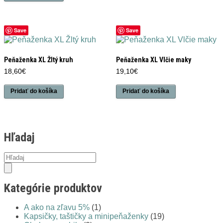
Save
Save
Peňaženka XL Žltý kruh
Peňaženka XL Vlčie maky
18,60
€
19,10
€
Pridať do košíka
Pridať do košíka
Hľadaj
Products
search
Kategórie produktov
A ako na zľavu 5%
(1)
Kapsičky, taštičky a minipeňaženky
(19)