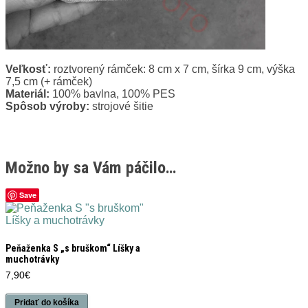
Veľkosť:
roztvorený rámček: 8 cm x 7 cm, šírka 9 cm, výška
7,5 cm (+ rámček)
Materiál:
100% bavlna, 100% PES
Spôsob výroby:
strojové šitie
Možno by sa Vám páčilo…
Save
Peňaženka S „s bruškom“ Líšky a
muchotrávky
7,90
€
Pridať do košíka