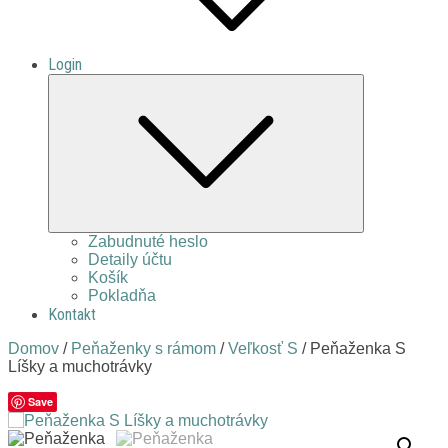
Login
Expand
child
menu
Zabudnuté heslo
Detaily účtu
Košík
Pokladňa
Kontakt
Domov
/
Peňaženky s rámom
/
Veľkosť S
/ Peňaženka S
Líšky a muchotrávky
Save