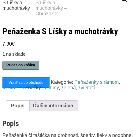
Peňaženka S Líšky a muchotrávky
7,90
€
1 na sklade
množstvo
Pridať do košíka
Peňaženka
S
Líšky
Kategórie:
Peňaženky s rámom
,
Vrátiť sa do obchodu
a
Veľkosť S
Značky:
rastliny
,
zelená
,
zvieratá
muchotrávky
Popis
Ďalšie informácie
Popis
Peňaženka či taštička na drobnosti, šperky, lieky a podobne.